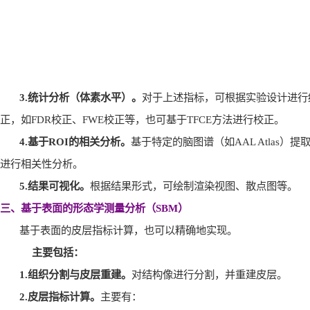
3.
统计分析（体素水平）。
对于上述指标，可根据实验设计进行
正，如
FDR
校正、
FWE
校正等，也可基于
TFCE
方法进行校正。
4.
基于
ROI
的相关分析。
基于特定的脑图谱（如
AAL Atlas
）提
进行相关性分析。
5.
结果可视化。
根据结果形式，可绘制渲染视图、散点图等。
三、基于表面的形态学测量分析（
SBM
）
基于表面的皮层指标计算，也可以精确地实现。
主要包括：
1.
组织分割与皮层重建。
对结构像进行分割，并重建皮层。
2.
皮层指标计算。
主要有：