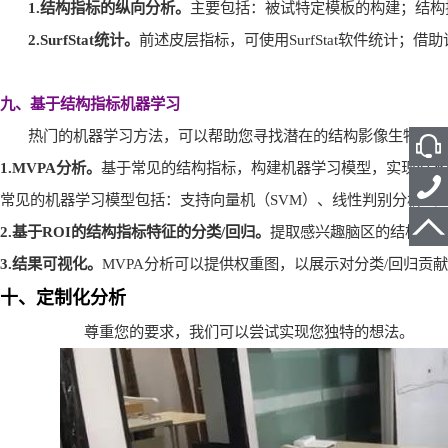
1.
结构指标的纵向分析。
主要包括：被试特定模板的构建；结构
2.SurfStat
统计。
前述皮层指标，可使用
SurfStat
软件统计；借助
九、基于结构指标机器学习
热门的机器学习方法，可以帮助您寻找潜在的结构影像生物标记
1.MVPA
分析。
基于常见的结构指标，构建机器学习模型，实现对不
常见的机器学习模型包括：支持向量机（
SVM
）、线性判别分析（
L
2.
基于
ROI
的结构指标特征的分类
/
回归。
提取感兴趣脑区的结构指
3.
结果可视化。
MVPA
分析可以提供权重图，以展示对分类
/
回归贡献
十、定制化分析
尊重您的要求，我们可以尝试实现您独特的想法。