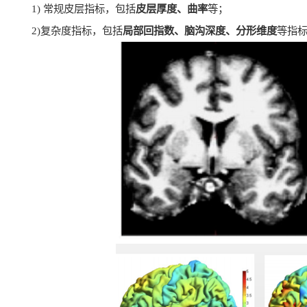
1)
常规皮层指标，包括
皮层厚度、曲率
等；
2)
复杂度指标，包括
局部回指数、脑沟深度、分形维度
等指