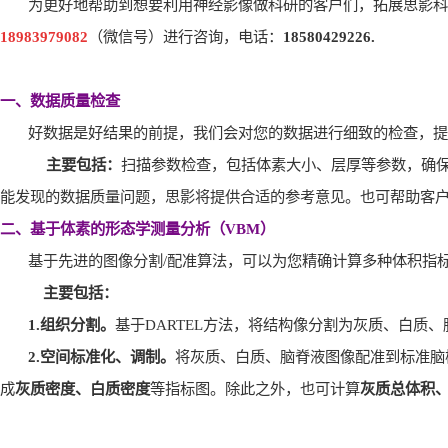
为更好地帮助到想要利用神经影像做科研的客户们，拓展思影科
18983979082
（微信号）进行咨询，电话：
18580429226.
一、数据质量检查
好数据是好结果的前提，我们会对您的数据进行细致的检查，提
主要包括：
扫描参数检查，包括体素大小、层厚等参数，确
能发现的数据质量问题，思影将提供合适的参考意见。也可帮助客
二、基于体素的形态学测量分析（
VBM
）
基于先进的图像分割
/
配准算法，可以为您精确计算多种体积指
主要包括：
1.
组织分割。
基于
DARTEL
方法，将结构像分割为灰质、白质、
2.
空间标准化、调制。
将灰质、白质、脑脊液图像配准到标准脑
成
灰质密度、白质密度
等指标图。除此之外，也可计算
灰质总体积