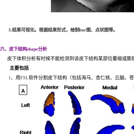
3.
结果可视化。根据结果形式，绘制
bar
图、点状图等。
六、皮下结构
shape
分析
皮下体积分析有时候不能检测到该皮下结构某部位萎缩或膨
主要包括
1
、
用
FSL
软件分割皮下结构（包括海马、杏仁核、丘脑、苍