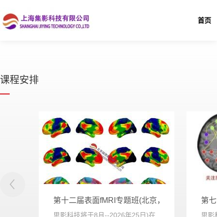
首页
课程安排
州，8.13-17）
第十二届表面fMRI专题班(北京，8.21-25）
第七
日
思影科技将于8月--2026年25日)在
思影科