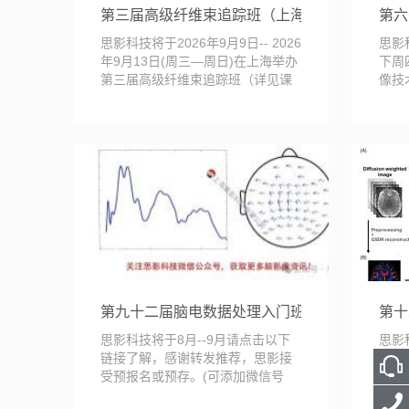
第三届高级纤维束追踪班（上海，9.9-13）
第六
思影科技将于2026年9月9日-- 2026
思影科
年9月13日(周三—周日)在上海举办
下周
第三届高级纤维束追踪班（详见课
像技
表安排）。 ...
是目前
第九十二届脑电数据处理入门班（上海8.30-9.3
第十
思影科技将于8月--9月请点击以下
思影科
链接了解，感谢转发推荐，思影接
-20
受预报名或预存。(可添加微信号
海举
19962074063或18...
巴专