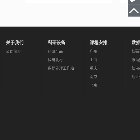
关于我们
科研设备
课程安排
数
公司简介
科研产品
广州
核磁
科研耗材
上海
眼动
数据处理工作站
重庆
脑电
南京
近红
北京