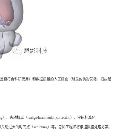
、时长等指标是否符合科研使用）和数据质量的人工筛查（明显的伪影筛除、扫描是
ng）、头动校正（realign/head motion correction）、空间标准化
ression）、去除头动过大的时间点（scrubbing）等，思影工程师将根据数据处理方案、