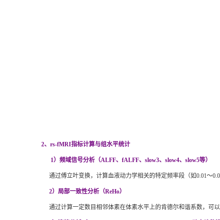
2、rs-fMRI指标计算与组水平统计
1）频域信号分析（ALFF、fALFF、slow3、slow4、slow5等）
通过傅立叶变换，计算血液动力学相关的特定频率段（如
0.01
2）局部一致性分析（ReHo）
通过计算一定数目相邻体素在体素水平上的肯德尔和谐系数，可