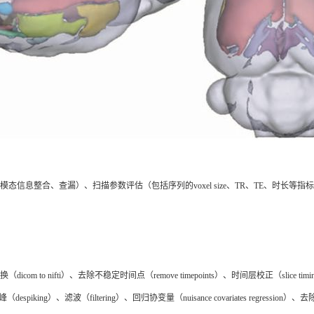
模态信息整合、查漏）、扫描参数评估（包括序列的
voxel size、TR、TE
换（
dicom to nifti）、去除不稳定时间点（remove timepoints）、时间层校正（slice timi
峰（despiking）、滤波（filtering）、回归协变量（nuisance covariates reg