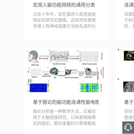
宏观人脑功能网络的通用分类
连通
过去十年中，旨在描述人类连接组
深部
特征的研究的激增。这些项目使用
于刺
非侵入性神经成像方法和先进的分
性，
析技术，绘制了...
间连
基于图论的脑功能连通性脑电图建模
基于
图论分析是一种数学方法，已被应
目的
用于大脑连接研究，以探索网络模
度成
式的组织。图论度量的计算使脑电
(MS
图57篇文章中，我...
appea