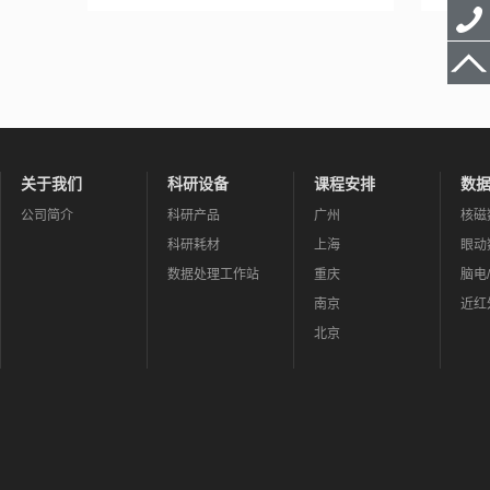
关于我们
科研设备
课程安排
数
公司简介
科研产品
广州
核磁
科研耗材
上海
眼动
数据处理工作站
重庆
脑电
南京
近红
北京