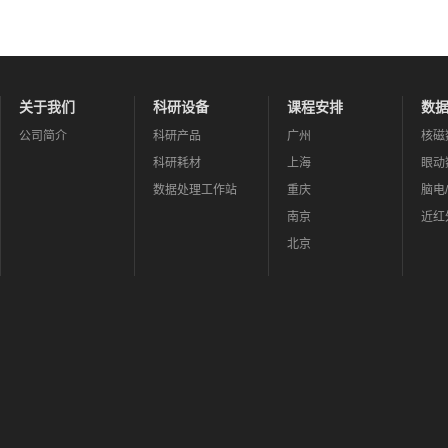
关于我们
科研设备
课程安排
数
公司简介
科研产品
广州
核磁
科研耗材
上海
眼动
数据处理工作站
重庆
脑电
南京
近红
北京