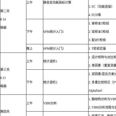
上午
静息态功能指标计算
3. FC
（功能连接）
第二天
4. FCD
等
8.14
1.
单样本
T
检验
喻娟
下午
SPM
统计入门
1
2.
双样本
T
检验
3.
配对
T
检验
晚上
SPM
统计入门
2
1. T
检验实操
1.
设计矩阵与对比
上午
统计进阶
1
2.
单因素（重复测
第三天
1.
双因素
/
混合方差
8.15
下午
统计进阶
2
2.
多重比较校正（
F
喻娟
AlphaSim
）
1.
脑结构分析与
VB
上午
VBM
分析
2. VBM
分析流程与
第四天