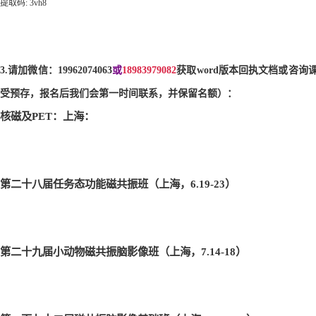
提取码
: 3vh8
3.
请加微信：
19962074063
或
18983979082
获取
word
版本回执文档或咨询
受预存，
报名后我们会第一时间联系，并保留名额）：
核磁及
PET
：上海：
第二十八届任务态功能磁共振班（上海，6.19-23
）
第二十九届小动物磁共振脑影像班（上海，7.14-18
）