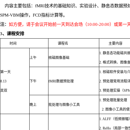
内容主要包括：
fMRI
技术的基础知识、实验设计、静息态数据预
SPM-VBM
操作，
FCD
指标计算等。
注：
如方便，请于会议开始前一天到达会场（
10:00-20:00
）或第一
3
、课程安排
时间
课程名
主要内容
1.
静息态功能磁共
上午
核磁图像基础
2.
格式转换、图像
第一天
1.
核磁软件安装与
8.13
下午
fMRI
数据预处理
2.
预处理常用流程
吴双
3.
预处理实操（
SP
1.
预处理批量处理
晚上
批处理与图像小工具
2.
图像小工具的使
1. ALFF
（低频振幅
2. ReHo
（局部一致