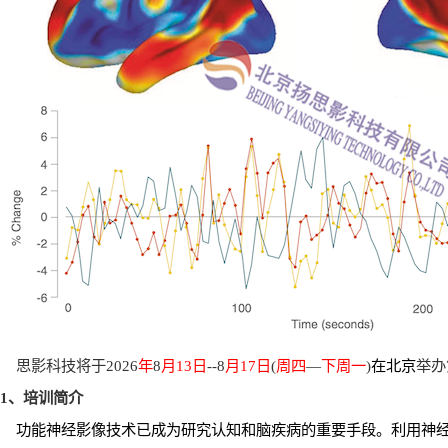
思影科技将于
2026
年
8
月
13
日
--8
月
17
日
(
周四
—
下周一
)
在北京
举办
1
、培训简介
功能神经影像技术已成为研究认知和脑疾病的重要手段。利用神