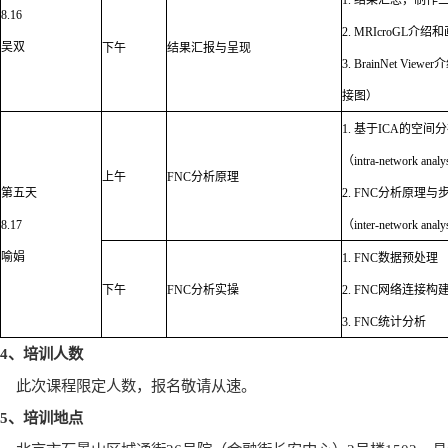
1.
结果汇总，制作
8.16
2. MRIcroGL
介绍和
吴双
下午
结果汇报与呈现
3. BrainNet Viewer
介
接图）
1.
基于
ICA
的空间分
（
intra-network analy
上午
FNC
分析原理
第五天
2. FNC
分析原理与
8.17
（
inter-network analy
喻娟
1. FNC
数据预处理
下午
FNC
分析实操
2. FNC
网络连接构
3. FNC
统计分析
4
、培训人数
此次课程限定人数，报名敬请从速。
5
、培训地点