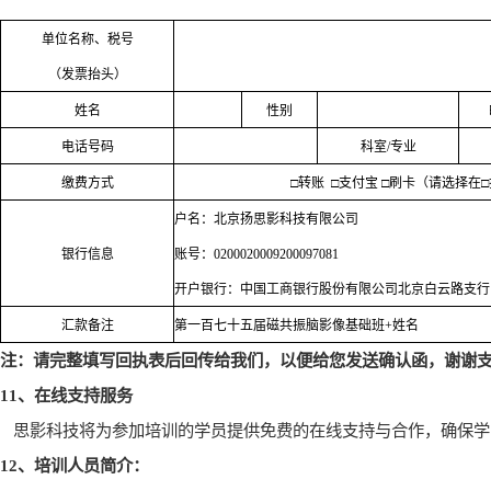
单位名称、税号
（发票抬头）
姓名
性别
电话号码
科室
/
专业
缴费方式
□
转账
□
支付宝
□
刷卡（请选择在
□
户名：北京扬思影科技有限公司
银行信息
账号：
0200020009200097081
开户银行：中国工商银行股份有限公司北京白云路支行
汇款备注
第一百七十五届磁共振脑影像基础班
+
姓名
注：请完整填写回执表后回传给我们，以便给您发送确认函，谢谢
11
、在线支持服务
思影科技将为参加培训的学员提供免费的在线支持与合作，确保学
12
、培训人员简介：