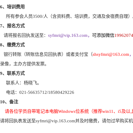
6
、培训费用
所有参会人员
3500/
人（含资料费、培训费，交通及食宿费自理）
7
、报名方式
请将报名回执发送至：
syfmri@vip.163.com
，
可添加微信
1996207
8
、缴费方式
银行转账（转账信息见回执表）或者支付宝（
shsyfmri@163.com
录像，主办方提供发票。
9
、联系方式
联系人：杨晓飞。
电话：
021-56635712/18580429226
10
、备注
请各位学员自带笔记本电脑
Windows
位系统（推荐
win11
、
i5
及以
请将回执表发送至
syfmri@vip.163.com
并及时缴费，请勿过早购买机