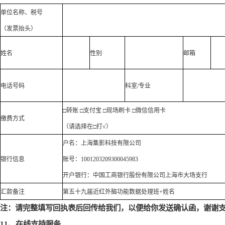
单位名称、税号
（发票抬头）
姓名
性别
邮箱
电话号码
科室
/
专业
□
转账
□
支付宝
□
现场刷卡
□
微信信用卡
缴费方式
（请选择在
□
打
√
）
户名：上海集影科技有限公司
银行信息
账号：
1001203209300045983
开户银行：中国工商银行股份有限公司上海市大场支行
汇款备注
第五十九届近红外脑功能数据处理班
+
姓名
注：请完整填写回执表后回传给我们，以便给你发送确认函，谢谢
11
、在线支持服务