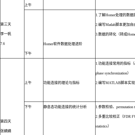
上午
1.
了解
Homer
处理的数据
第三天
2.
编写
Matlab
脚本更加自
李一帆
3.
数据的转化（转成
Hom
7.6
Homer
软件数据处理进阶
下午
1.
功能连接常用的指标（
phase synchronization
）
上午
功能连接的理论与指标
2.
编写
MATLAB
脚本实现
下午
静息态功能连接的统计分析
1.
参数检验、
permutation t
2.
多重比较校正（
FDR FW
第四天
statistics
）
张嫡嫡