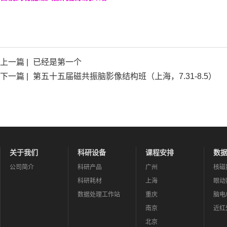
上一篇 |
已经是第一个
下一篇 |
第五十五届磁共振脑影像结构班（上海，7.31-8.5）
关于我们
科研设备
课程安排
数
公司简介
科研产品
广州
核磁
科研耗材
上海
眼动
数据处理工作站
重庆
脑电
南京
近红
北京