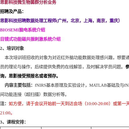
思影科技微生物菌群分析业务
招聘及产品：
思影科技招聘数据处理工程师(
广州，北京，上海，南京，重庆）
BIOSEMI
脑电系统介绍
目镜式功能磁共振刺激系统介绍
2
、培训对象
本次培训班招收的对象为对近红外脑功能数据处理感兴趣，想要
员的理论与操作，后续提供免费的在线解答，及时解决学员问题。
询，思影接受预报名或者预存。
内容主要包括：
fNIRS
基本原理及实验设计，
MATLAB
基础及与
fN
间功能连接（超扫描）数据分析等。
注：
如方便，请于会议开始前一天到达会场（
10:00-20:00
）或第一
21:00
。
3
、课程安排：