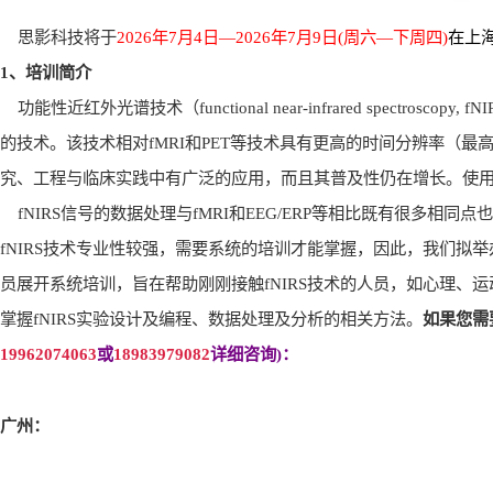
思影科技将于
2026
年
7
月
4
日
—2026
年
7
月
9
日
(
周六
—
下周四
)
在上
1
、培训简介
功能性近红外光谱技术（
functional near-infrared spectroscopy, fN
的技术。该技术相对
fMRI
和
PET
等技术具有更高的时间分辨率（最
究、工程与临床实践中有广泛的应用，而且其普及性仍在增长。使
fNIRS
信号的数据处理与
fMRI
和
EEG/ERP
等相比既有很多相同点也
fNIRS
技术专业性较强，需要系统的培训才能掌握，因此，我们拟举
员展开系统培训，旨在帮助刚刚接触
fNIRS
技术的人员，如心理、运
掌握
fNIRS
实验设计及编程、数据处理及分析的相关方法。
如果您需
19962074063
或
18983979082
详细咨询
)
：
广州：