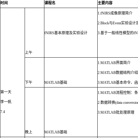
时间
课程名
主要内容
1.fNIRS
成像原理简介
2.Block
与
Event
实验设计
fNIRS
基本原理及实验设计
3.
基于一般线性模型的
fN
上午
1.MATLAB
界面简介
2.MATLAB
数据结构介绍
下午
MATLAB
基础
3.MATLAB
基本命令、函
第一天
1.MATLAB
流程控制：条
李一帆
2.
数据转换
(data conversio
7.4
3.MATLAB
批处理原理
晚上
MATLAB
基础