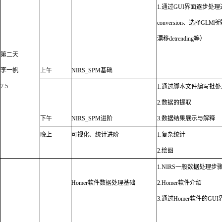
1.
通过
GUI
界面逐步处理
conversion
、选择
GLM
所
漂移
detrending
等）
第二天
李一帆
上午
NIRS_SPM
基础
7.5
1.
通过脚本文件编写批处
2.
数据的提取
下午
NIRS_SPM
进阶
3.
数据结果展示与解释
晚上
可视化、统计进阶
1.
复杂统计
2.
绘图
1.NIRS
一般数据处理步
Homer
软件数据处理基础
2.Homer
软件介绍
3.
通过
Homer
软件的
GUI