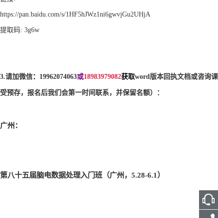
https://pan.baidu.com/s/1HF5hJWz1ni6gwvjGu2UHjA
提取码
: 3g6w
3.
请加微信
：
19962074063
或
18983979082
获取
word
版本回执文档或咨询课
受预存，
报名后我们会第一时间联系，并保留名额）：
广州：
第八十五届脑电数据处理入门班（广州，5.28-6.1
）