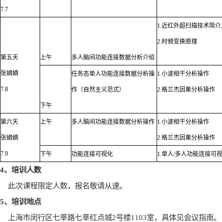
7.7
1.
近红外超扫描技术简介
2.
时频变换原理
第五天
上午
多人脑间功能连接数据分析介绍
张嫡嫡
任务态单人功能连接数据分析操
1.
小波相干分析操作
7.8
作（自然主义范式）
2.
格兰杰因果分析操作
下午
第六天
上午
多人脑间功能连接数据分析操作
1.
小波相干分析操作
张嫡嫡
2.
格兰杰因果分析操作
7.9
下午
功能连接可视化
1.
单人
/
多人功能连接可
4
、培训人数
此次课程限定人数，报名敬请从速。
5
、培训地点
上海市闵行区七莘路七莘红点城
2
号楼
1103
室，具体见会议指南。